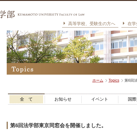
高等学校、受験生の方へ
在学
ホーム
Topics
第6回
全 て
お知らせ
イベント
国際
第6回法学部東京同窓会を開催しました。