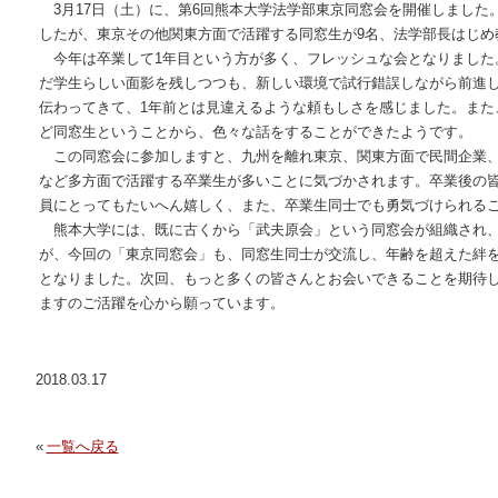
3月17日（土）に、第6回熊本大学法学部東京同窓会を開催しました
したが、東京その他関東方面で活躍する同窓生が9名、法学部長はじめ
今年は卒業して1年目という方が多く、フレッシュな会となりました
だ学生らしい面影を残しつつも、新しい環境で試行錯誤しながら前進
伝わってきて、1年前とは見違えるような頼もしさを感じました。また
ど同窓生ということから、色々な話をすることができたようです。
この同窓会に参加しますと、九州を離れ東京、関東方面で民間企業、
など多方面で活躍する卒業生が多いことに気づかされます。卒業後の
員にとってもたいへん嬉しく、また、卒業生同士でも勇気づけられる
熊本大学には、既に古くから「武夫原会」という同窓会が組織され、
が、今回の「東京同窓会」も、同窓生同士が交流し、年齢を超えた絆
となりました。次回、もっと多くの皆さんとお会いできることを期待
ますのご活躍を心から願っています。
2018.03.17
一覧へ戻る