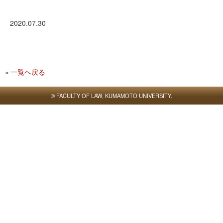
推薦入試制度
オープンキャンパス・体験入学
出前授業・研究室訪問
2020.07.30
進路情報
進路支援の概要
進路状況の概要
一覧へ戻る
卒業後の進路
卒業後の声
© FACULTY OF LAW, KUMAMOTO UNIVERSITY.
研究成果
国際交流
留学制度
短期海外研修プログラム
法学部生による留学体験記
学生・教員リレーエッセイ
熊大法学部Q&A
Q1 熊大法学部で学べる学問
Q2 熊大法学部の具体的な授業