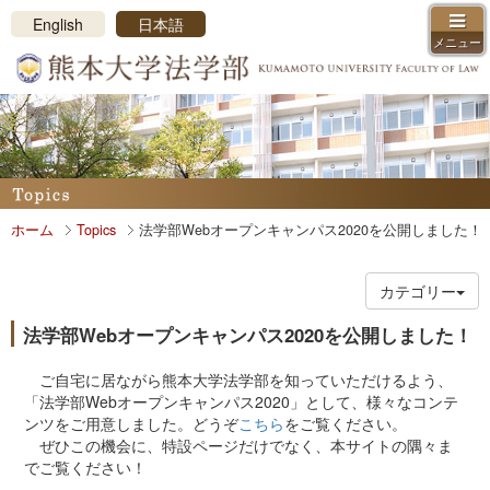
メニューを閉じる
English
日本語
メニュー
ホーム
学部長挨拶、沿革、ロゴマーク
教員紹介
コース・カリキュラム紹介
学科・コース制
ホーム
Topics
法学部Webオープンキャンパス2020を公開しました！
カリキュラム概要
授業紹介
学年暦・時間割
カテゴリー
学習支援
法学部Webオープンキャンパス2020を公開しました！
学習環境
法学部振興会
ご自宅に居ながら熊本大学法学部を知っていただけるよう、
「法学部Webオープンキャンパス2020」として、様々なコンテ
入試情報
ンツをご用意しました。どうぞ
こちら
をご覧ください。
ぜひこの機会に、特設ページだけでなく、本サイトの隅々ま
アドミッションポリシー
でご覧ください！
入試日程