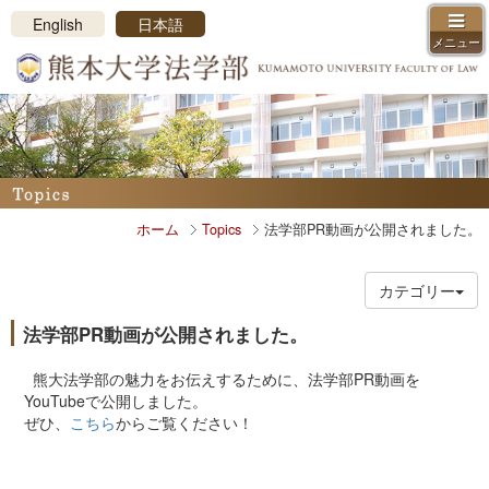
メニューを閉じる
English
日本語
メニュー
ホーム
学部長挨拶、沿革、ロゴマーク
教員紹介
コース・カリキュラム紹介
学科・コース制
ホーム
Topics
法学部PR動画が公開されました。
カリキュラム概要
授業紹介
学年暦・時間割
カテゴリー
学習支援
法学部PR動画が公開されました。
学習環境
法学部振興会
熊大法学部の魅力をお伝えするために、法学部PR動画を
YouTubeで公開しました。
入試情報
ぜひ、
こちら
からご覧ください！
アドミッションポリシー
入試日程