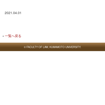
推薦入試制度
オープンキャンパス・体験入学
出前授業・研究室訪問
2021.04.01
進路情報
進路支援の概要
進路状況の概要
卒業後の進路
一覧へ戻る
卒業後の声
© FACULTY OF LAW, KUMAMOTO UNIVERSITY.
研究成果
国際交流
留学制度
短期海外研修プログラム
法学部生による留学体験記
学生・教員リレーエッセイ
熊大法学部Q&A
Q1 熊大法学部で学べる学問
Q2 熊大法学部の具体的な授業