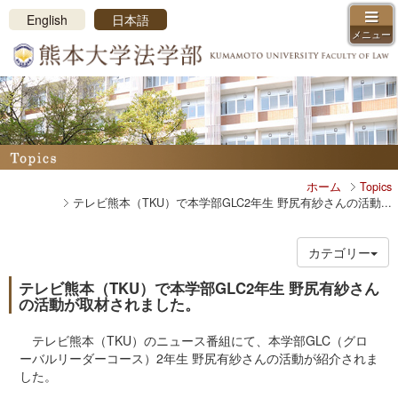
メニューを閉じる
English
日本語
メニュー
ホーム
学部長挨拶、沿革、ロゴマーク
教員紹介
コース・カリキュラム紹介
学科・コース制
ホーム
Topics
カリキュラム概要
テレビ熊本（TKU）で本学部GLC2年生 野尻有紗さんの活動...
授業紹介
学年暦・時間割
カテゴリー
学習支援
学習環境
テレビ熊本（TKU）で本学部GLC2年生 野尻有紗さん
の活動が取材されました。
法学部振興会
入試情報
テレビ熊本（TKU）のニュース番組にて、本学部GLC（グロ
ーバルリーダーコース）2年生 野尻有紗さんの活動が紹介されま
アドミッションポリシー
した。
入試日程