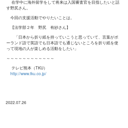
在学中に海外留学をして将来は入国審査官を目指したいと話
Q3 教員紹介
す野尻さん。
Q4 大学での授業の選び方
Q5 学科、コース・クラス紹介
今回の支援活動でやりたいことは。
Q6 2コースの違い
Q7 各コース・クラスへの入学の仕方
【法学部２年 野尻 有紗さん】
Q8 入学後のコース・クラス変更
Q9 留学制度
「日本から折り紙を持っていこうと思っていて、言葉がポ
Q10 卒業後の進路
ーランド語で英語でも日本語でも通じないところを折り紙を使
って現地の人が楽しめる活動をしたい」
ギャラリー
～～～～～～～～～～～～
リンク集
テレビ熊本（TKU）
http://www.tku.co.jp/
交通アクセス
サイトマップ
2022.07.26