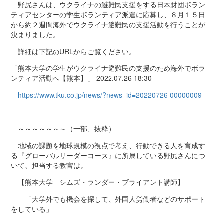
推薦入試制度
野尻さんは、ウクライナの避難民支援をする日本財団ボラン
オープンキャンパス・体験入学
ティアセンターの学生ボランティア派遣に応募し、８月１５日
出前授業・研究室訪問
から約２週間海外でウクライナ避難民の支援活動を行うことが
決まりました。
進路情報
詳細は下記のURLからご覧ください。
進路支援の概要
進路状況の概要
「熊本大学の学生がウクライナ避難民の支援のため海外でボラ
卒業後の進路
ンティア活動へ【熊本】」 2022.07.26 18:30
卒業後の声
https://www.tku.co.jp/news/?news_id=20220726-00000009
研究成果
国際交流
～～～～～～～（一部、抜粋）
留学制度
短期海外研修プログラム
地域の課題を地球規模の視点で考え、行動できる人を育成す
法学部生による留学体験記
る『グローバルリーダーコース』に所属している野尻さんにつ
いて、担当する教官は。
学生・教員リレーエッセイ
【熊本大学 シムズ・ランダー・ブライアント講師】
熊大法学部Q&A
「大学外でも機会を探して、外国人労働者などのサポート
Q1 熊大法学部で学べる学問
をしている」
Q2 熊大法学部の具体的な授業