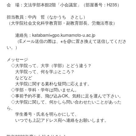
推薦入試制度
会 場：文法学部本館2階「小会議室」（部屋番号：H235）
オープンキャンパス・体験入学
出前授業・研究室訪問
担当教員：中内 哲（なかうち さとし）
（大学院社会文化科学教育部・副教育部長。労働法専攻）
進路情報
進路支援の概要
連絡先：katabami※gpo.kumamoto-u.ac.jp
進路状況の概要
（Eメール送信の際は、※を@に置き換えて送信してくださ
卒業後の進路
い。）
卒業後の声
メッセージ
研究成果
◇大学院って、大学（学部）とどう違う？
大学院って、何を学ぶところ？
国際交流
などなど
留学制度
大学院に関する素朴な疑問に応えます。
短期海外研修プログラム
◇学部・学科・学年は問いません。
法学部生による留学体験記
◇事前予約不要。飛び込みOK。気軽に足を運んで下さい。
◇大学院に関して、何かしら問い合わせたいことがあった
学生・教員リレーエッセイ
ら、
学生番号・氏名を明らかにして、
熊大法学部Q&A
いつでも上記アドレス宛へ連絡をお願いします。
Q1 熊大法学部で学べる学問
Q2 熊大法学部の具体的な授業