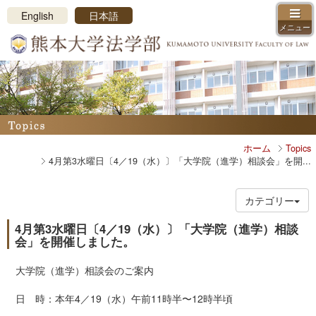
メニューを閉じる
English
日本語
メニュー
ホーム
学部長挨拶、沿革、ロゴマーク
教員紹介
コース・カリキュラム紹介
学科・コース制
ホーム
Topics
カリキュラム概要
4月第3水曜日〔4／19（水）〕「大学院（進学）相談会」を開...
授業紹介
学年暦・時間割
カテゴリー
学習支援
学習環境
4月第3水曜日〔4／19（水）〕「大学院（進学）相談
会」を開催しました。
法学部振興会
入試情報
大学院（進学）相談会のご案内
アドミッションポリシー
日 時：本年4／19（水）午前11時半〜12時半頃
入試日程